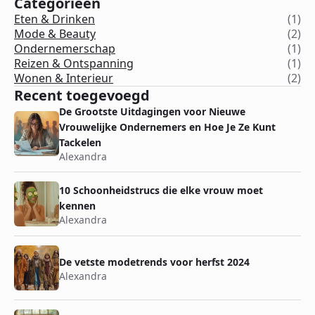
Categorieën
Eten & Drinken
(1)
Mode & Beauty
(2)
Ondernemerschap
(1)
Reizen & Ontspanning
(1)
Wonen & Interieur
(2)
Recent toegevoegd
De Grootste Uitdagingen voor Nieuwe
Vrouwelijke Ondernemers en Hoe Je Ze Kunt
Tackelen
Alexandra
10 Schoonheidstrucs die elke vrouw moet
kennen
Alexandra
De vetste modetrends voor herfst 2024
Alexandra